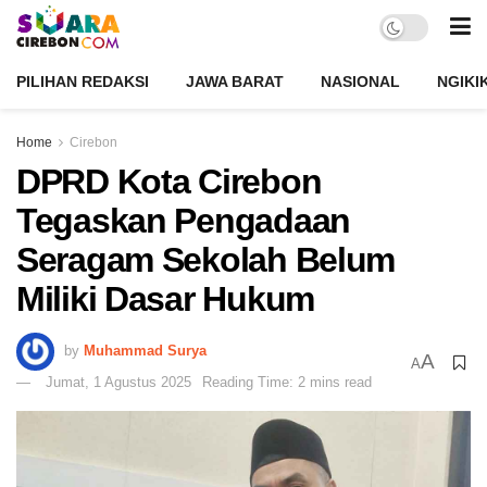
PILIHAN REDAKSI
JAWA BARAT
NASIONAL
NGIKI
Home
Cirebon
DPRD Kota Cirebon
Tegaskan Pengadaan
Seragam Sekolah Belum
Miliki Dasar Hukum
by
Muhammad Surya
A
A
Jumat, 1 Agustus 2025
Reading Time: 2 mins read