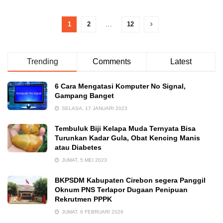
1
2
…
12
Trending
Comments
Latest
6 Cara Mengatasi Komputer No Signal,
Gampang Banget
SELASA, 17 JANUARI 2023
Tembuluk Biji Kelapa Muda Ternyata Bisa
Turunkan Kadar Gula, Obat Kencing Manis
atau Diabetes
JUMAT, 5 MEI 2023
BKPSDM Kabupaten Cirebon segera Panggil
Oknum PNS Terlapor Dugaan Penipuan
Rekrutmen PPPK
JUMAT, 6 FEBRUARI 2026