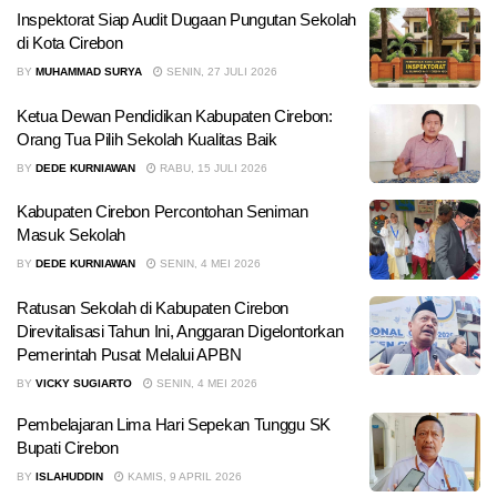
Inspektorat Siap Audit Dugaan Pungutan Sekolah
di Kota Cirebon
BY
MUHAMMAD SURYA
SENIN, 27 JULI 2026
Ketua Dewan Pendidikan Kabupaten Cirebon:
Orang Tua Pilih Sekolah Kualitas Baik
BY
DEDE KURNIAWAN
RABU, 15 JULI 2026
Kabupaten Cirebon Percontohan Seniman
Masuk Sekolah
BY
DEDE KURNIAWAN
SENIN, 4 MEI 2026
Ratusan Sekolah di Kabupaten Cirebon
Direvitalisasi Tahun Ini, Anggaran Digelontorkan
Pemerintah Pusat Melalui APBN
BY
VICKY SUGIARTO
SENIN, 4 MEI 2026
Pembelajaran Lima Hari Sepekan Tunggu SK
Bupati Cirebon
BY
ISLAHUDDIN
KAMIS, 9 APRIL 2026