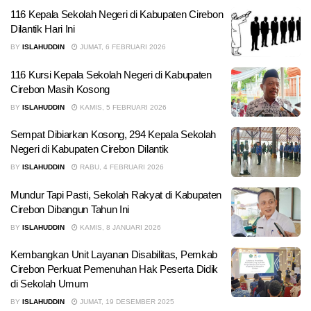
116 Kepala Sekolah Negeri di Kabupaten Cirebon
Dilantik Hari Ini
BY
ISLAHUDDIN
JUMAT, 6 FEBRUARI 2026
116 Kursi Kepala Sekolah Negeri di Kabupaten
Cirebon Masih Kosong
BY
ISLAHUDDIN
KAMIS, 5 FEBRUARI 2026
Sempat Dibiarkan Kosong, 294 Kepala Sekolah
Negeri di Kabupaten Cirebon Dilantik
BY
ISLAHUDDIN
RABU, 4 FEBRUARI 2026
Mundur Tapi Pasti, Sekolah Rakyat di Kabupaten
Cirebon Dibangun Tahun Ini
BY
ISLAHUDDIN
KAMIS, 8 JANUARI 2026
Kembangkan Unit Layanan Disabilitas, Pemkab
Cirebon Perkuat Pemenuhan Hak Peserta Didik
di Sekolah Umum
BY
ISLAHUDDIN
JUMAT, 19 DESEMBER 2025