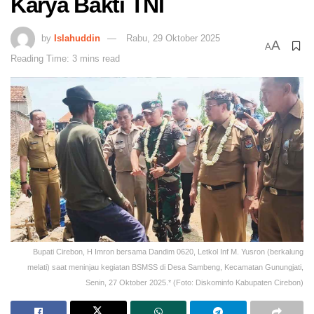
Karya Bakti TNI
by
Islahuddin
Rabu, 29 Oktober 2025
A
A
Reading Time: 3 mins read
Bupati Cirebon, H Imron bersama Dandim 0620, Letkol Inf M. Yusron (berkalung
melati) saat meninjau kegiatan BSMSS di Desa Sambeng, Kecamatan Gunungjati,
Senin, 27 Oktober 2025.* (Foto: Diskominfo Kabupaten Cirebon)