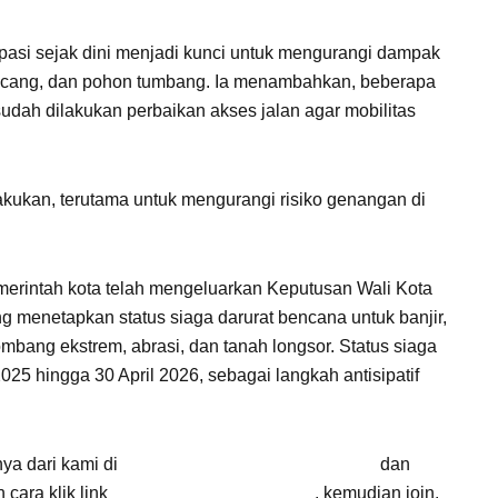
asi sejak dini menjadi kunci untuk mengurangi dampak
encang, dan pohon tumbang. Ia menambahkan, beberapa
 sudah dilakukan perbaikan akses jalan agar mobilitas
ilakukan, terutama untuk mengurangi risiko genangan di
intah kota telah mengeluarkan Keputusan Wali Kota
 menetapkan status siaga darurat bencana untuk banjir,
mbang ekstrem, abrasi, dan tanah longsor. Status siaga
2025 hingga 30 April 2026, sebagai langkah antisipatif
nya dari kami di
Google News Suara Cirebon
dan
cara klik link
Suara Cirebon Update
, kemudian join.