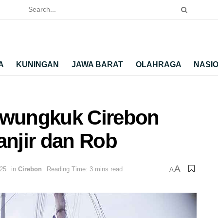
A
KUNINGAN
JAWA BARAT
OLAHRAGA
NASI
wungkuk Cirebon
njir dan Rob
A
25
in
Cirebon
Reading Time: 3 mins read
A