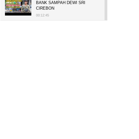
BANK SAMPAH DEWI SRI
CIREBON
00:12:45
PELUANG USAHA, BUKA TOKO
BAKO TINGWEK, MODAL AWAL
700 RIBU, BISA BELI RUMAH
700 JUTA DAN UMROH
00:14:51
Tanam Mangrove untuk Cegah
Abrasi, Penghasilan Meningkat
hingga Rp.1 Milar dan Jadi Desa
Wisata
00:08:44
HASILKAN PUNDI-PUNDI
RUPIAH, NIAT AWAL
LESTARIKAN BUDAYA CIREBON
00:07:00
AWALNYA COBA-COBA, KINI
SUKSES TANAM SORGUM 2
HEKTAR DI LAHAN KURANG