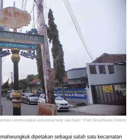
Kecamatan Lemahwungkuk yang kerap banjir saat hujan.* (Foto: Surya/Suara Cirebon)
mahwungkuk dipetakan sebagai salah satu kecamatan