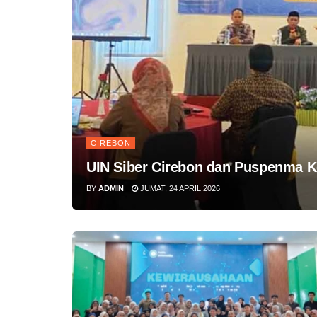
CIREBON
UIN Siber Cirebon dan Puspenma 
BY
ADMIN
JUMAT, 24 APRIL 2026