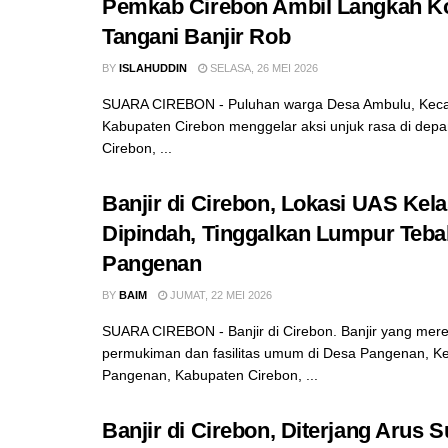
Pemkab Cirebon Ambil Langkah K
Tangani Banjir Rob
BY
ISLAHUDDIN
SELASA, 26 MEI 2026
SUARA CIREBON - Puluhan warga Desa Ambulu, Keca
Kabupaten Cirebon menggelar aksi unjuk rasa di depa
Cirebon, ...
Banjir di Cirebon, Lokasi UAS Kela
Dipindah, Tinggalkan Lumpur Teba
Pangenan
BY
BAIM
JUMAT, 22 MEI 2026
SUARA CIREBON - Banjir di Cirebon. Banjir yang me
permukiman dan fasilitas umum di Desa Pangenan, 
Pangenan, Kabupaten Cirebon, ...
Banjir di Cirebon, Diterjang Arus 