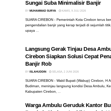
Sungai Suba Minimalisir Banjir
BY
MUHAMMAD SURYA
KAMIS, 9 JULI 2026
SUARA CIREBON - Pemerintah Kota Cirebon terus be
pengendalian banjir yang kerap terjadi di sejumlah titik
upaya ...
Langsung Gerak Tinjau Desa Amb
Cirebon Siapkan Solusi Cepat Pe
Banjir Rob
BY
ISLAHUDDIN
SELASA, 2 JUNI 2026
SUARA CIREBON - Wakil Bupati (Wabup) Cirebon, H 
Budiman, meninjau langsung kondisi Desa Ambulu, Ke
Kabupaten Cirebon, ...
Warga Ambulu Geruduk Kantor Bup