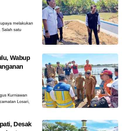
rupaya melakukan
. Salah satu
ulu, Wabup
nanganan
Agus Kurniawan
camatan Losari,
ati, Desak