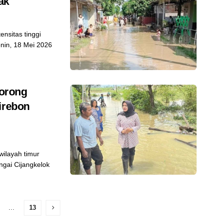
ak
nsitas tinggi
nin, 18 Mei 2026
orong
irebon
ilayah timur
ngai Cijangkelok
…
13