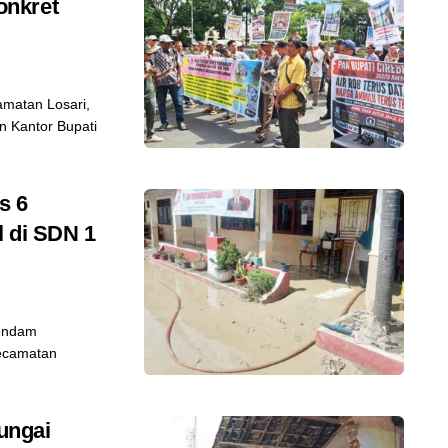
onkret
matan Losari,
n Kantor Bupati
s 6
l di SDN 1
rendam
Kecamatan
Sungai