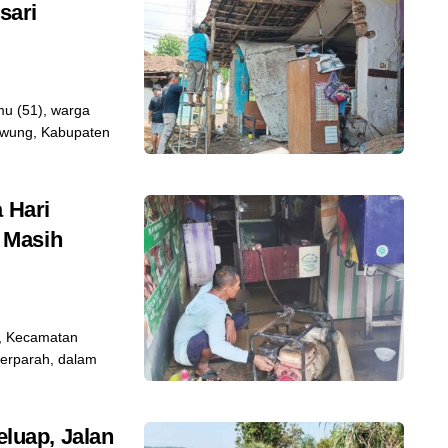
sari
i
mu (51), warga
awung, Kabupaten
 Hari
 Masih
, Kecamatan
terparah, dalam
eluap, Jalan