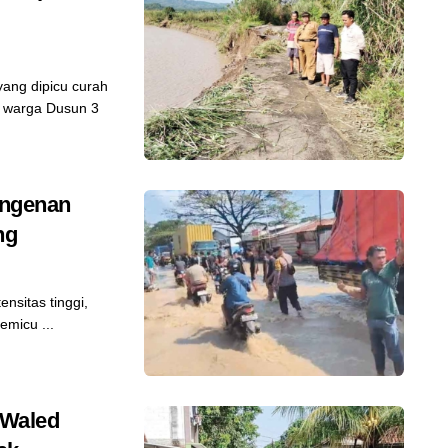
ang dipicu curah
n warga Dusun 3
angenan
ng
nsitas tinggi,
emicu ...
 Waled