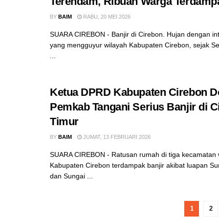
Terendam, Ribuan Warga Terdamp
BY
BAIM
RABU, 20 MEI 2026
SUARA CIREBON - Banjir di Cirebon. Hujan dengan inte
yang mengguyur wilayah Kabupaten Cirebon, sejak Se
...
Ketua DPRD Kabupaten Cirebon D
Pemkab Tangani Serius Banjir di C
Timur
BY
BAIM
JUMAT, 13 FEBRUARI 2026
SUARA CIREBON - Ratusan rumah di tiga kecamatan w
Kabupaten Cirebon terdampak banjir akibat luapan Su
dan Sungai ...
1
2