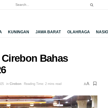
A
KUNINGAN
JAWA BARAT
OLAHRAGA
NASI
 Cirebon Bahas
26
A
025
in
Cirebon
Reading Time: 2 mins read
A