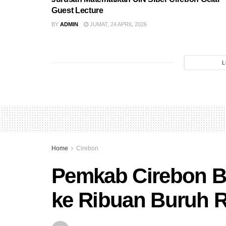
Guest Lecture
BY
ADMIN
JUMAT, 24 APRIL 2026
L
Home
Cirebon
Pemkab Cirebon 
ke Ribuan Buruh 