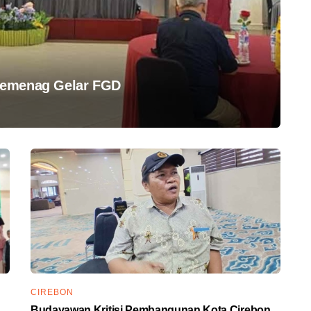
Kemenag Gelar FGD
CIREBON
Budayawan Kritisi Pembangunan Kota Cirebon