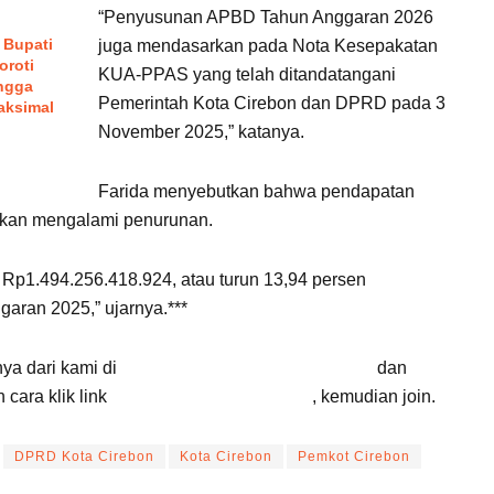
“Penyusunan APBD Tahun Anggaran 2026
 Bupati
juga mendasarkan pada Nota Kesepakatan
oroti
KUA-PPAS yang telah ditandatangani
ngga
Pemerintah Kota Cirebon dan DPRD pada 3
aksimal
November 2025,” katanya.
Farida menyebutkan bahwa pendapatan
ikan mengalami penurunan.
Rp1.494.256.418.924, atau turun 13,94 persen
aran 2025,” ujarnya.***
nya dari kami di
Google News Suara Cirebon
dan
cara klik link
Suara Cirebon Update
, kemudian join.
DPRD Kota Cirebon
Kota Cirebon
Pemkot Cirebon