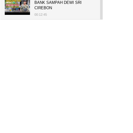
BANK SAMPAH DEWI SRI
CIREBON
00:12:45
PELUANG USAHA, BUKA TOKO
BAKO TINGWEK, MODAL AWAL
700 RIBU, BISA BELI RUMAH
700 JUTA DAN UMROH
00:14:51
Tanam Mangrove untuk Cegah
Abrasi, Penghasilan Meningkat
hingga Rp.1 Milar dan Jadi Desa
Wisata
00:08:44
HASILKAN PUNDI-PUNDI
RUPIAH, NIAT AWAL
LESTARIKAN BUDAYA CIREBON
00:07:00
AWALNYA COBA-COBA, KINI
SUKSES TANAM SORGUM 2
HEKTAR DI LAHAN KURANG