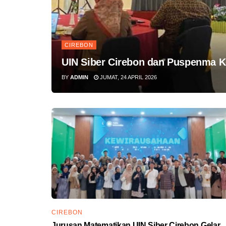
CIREBON
UIN Siber Cirebon dan Puspenma 
BY
ADMIN
JUMAT, 24 APRIL 2026
CIREBON
Jurusan Matematikan UIN Siber Cirebon Gelar