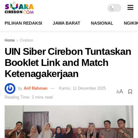
PILIHAN REDAKSI
JAWA BARAT
NASIONAL
NGIKI
Home
Cirebon
UIN Siber Cirebon Tuntaskan
Booklet Link and Match
Ketenagakerjaan
by
Arif Rahman
Kamis, 11 Desember 2025
A
A
Reading Time: 2 mins read