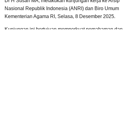
Dr H Susari MA, melakukan kunjungan kerja ke Arsip
Nasional Republik Indonesia (ANRI) dan Biro Umum
Kementerian Agama RI, Selasa, 8 Desember 2025.
Kunjungan ini bertujuan memperkuat pemahaman dan
implementasi Aplikasi Sistem Informasi Kearsipan Dinamis
Terintegrasi (SRIKANDI) di lingkungan kampus.
Melalui kunjungan tersebut, UIN Siber Cirebon
mendapatkan masukan teknis, praktik terbaik, serta
pendalaman regulasi terkait pengelolaan arsip dinamis
secara elektronik sesuai Perpres Nomor 95 Tahun 2018,
Peraturan ANRI Nomor 4 Tahun 2021, dan Surat Edaran
Dirjen Pendidikan Islam Nomor 1 Tahun 2024.