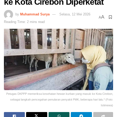
ke Kota Cirebon Diperketat
by
Muhammad Surya
Selasa, 12 Mei 2026
A
A
Reading Time: 2 mins read
Petugas DKPPP memeriksa kesehatan hewan kurban yang masuk ke Kota Cirebon,
sebagai langkah pencegahan penularan penyakit PMK, beberapa hari lalu.* (Foto:
Istimewa)