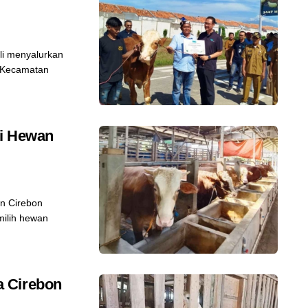
i menyalurkan
h Kecamatan
ri Hewan
n Cirebon
milih hewan
a Cirebon