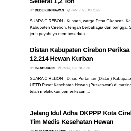
Seberat 1,2 Ton
BY
DEDE KURNIAWAN
KAMIS, 5 JUNI 2025
SUARA CIREBON - Kusnan, warga Desa Cikancas, Ke
Kabupaten Cirebon, tengah berbahagia dan bangga. S
jerih payahnya membesarkan ...
Distan Kabupaten Cirebon Periksa
12.214 Hewan Kurban
BY
ISLAHUDDIN
RABU, 4 JUNI 2025
SUARA CIREBON - Dinas Pertanian (Distan) Kabupate
UPTD Pusat Kesehatan Hewan (Puskeswan) di masing
telah melakukan pemeriksaan ...
Jelang Idul Adha DKPPP Kota Cir
Tim Medis Kesehatan Hewan