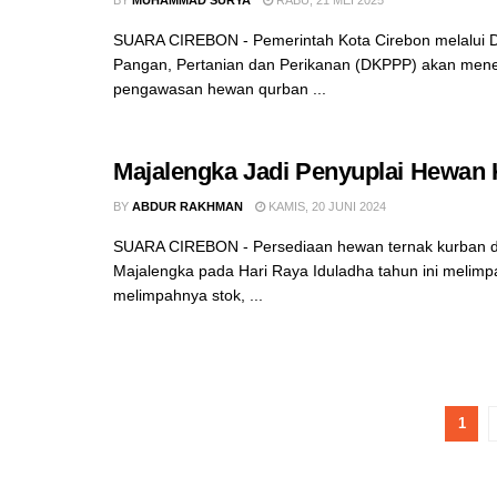
BY
MUHAMMAD SURYA
RABU, 21 MEI 2025
SUARA CIREBON - Pemerintah Kota Cirebon melalui 
Pangan, Pertanian dan Perikanan (DKPPP) akan mene
pengawasan hewan qurban ...
Majalengka Jadi Penyuplai Hewan
BY
ABDUR RAKHMAN
KAMIS, 20 JUNI 2024
SUARA CIREBON - Persediaan hewan ternak kurban d
Majalengka pada Hari Raya Iduladha tahun ini melim
melimpahnya stok, ...
1