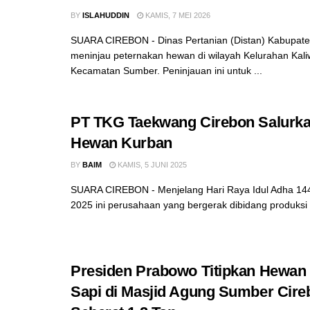
BY
ISLAHUDDIN
KAMIS, 7 MEI 2026
SUARA CIREBON - Dinas Pertanian (Distan) Kabupate
meninjau peternakan hewan di wilayah Kelurahan Kal
Kecamatan Sumber. Peninjauan ini untuk ...
PT TKG Taekwang Cirebon Salurka
Hewan Kurban
BY
BAIM
KAMIS, 5 JUNI 2025
SUARA CIREBON - Menjelang Hari Raya Idul Adha 1446
2025 ini perusahaan yang bergerak dibidang produksi 
Presiden Prabowo Titipkan Hewan
Sapi di Masjid Agung Sumber Cire