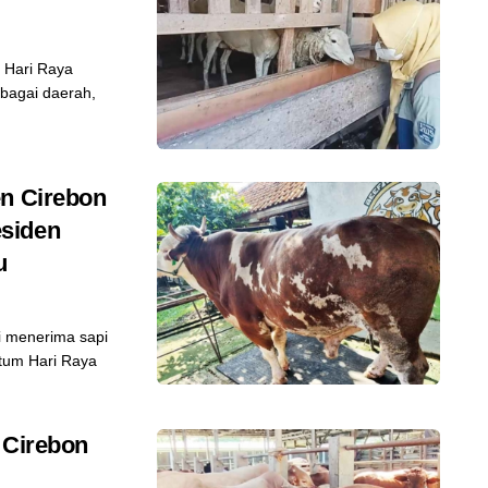
 Hari Raya
rbagai daerah,
en Cirebon
siden
u
 menerima sapi
tum Hari Raya
 Cirebon