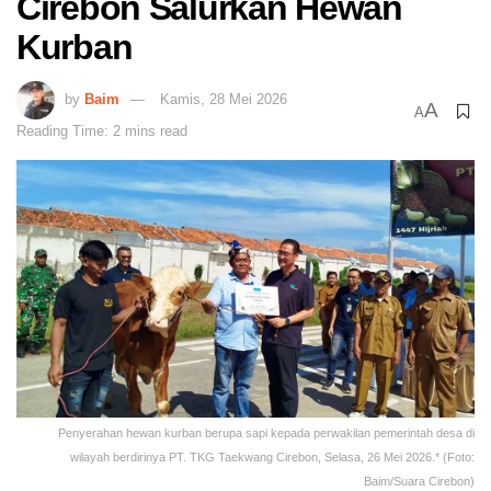
Cirebon Salurkan Hewan
Kurban
by
Baim
Kamis, 28 Mei 2026
A
A
Reading Time: 2 mins read
Penyerahan hewan kurban berupa sapi kepada perwakilan pemerintah desa di
wilayah berdirinya PT. TKG Taekwang Cirebon, Selasa, 26 Mei 2026.* (Foto:
Baim/Suara Cirebon)