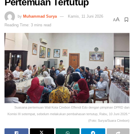
Pertemuan Tertutup
by
Muhammad Surya
Kamis, 11 Juni 2026
A
A
Reading Time: 3 mins read
Suasana pertemuan Wali Kota Cirebon Effendi Edo dengan pimpinan DPRD dan
Komisi III setempat, sebelum melakukan pembahasan tertutup, Rabu, 10 Juni 2026.*
(Foto: Surya/Suara Cirebon)