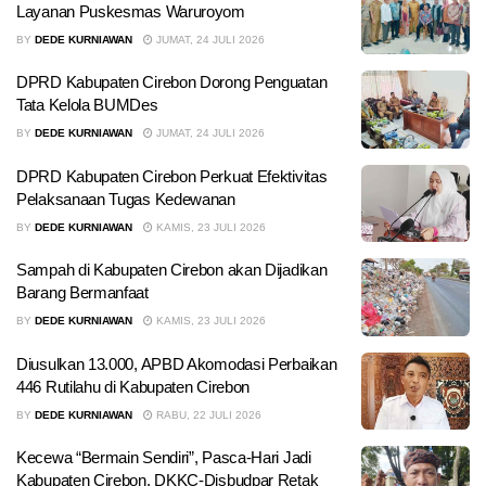
Layanan Puskesmas Waruroyom
BY
DEDE KURNIAWAN
JUMAT, 24 JULI 2026
DPRD Kabupaten Cirebon Dorong Penguatan
Tata Kelola BUMDes
BY
DEDE KURNIAWAN
JUMAT, 24 JULI 2026
DPRD Kabupaten Cirebon Perkuat Efektivitas
Pelaksanaan Tugas Kedewanan
BY
DEDE KURNIAWAN
KAMIS, 23 JULI 2026
Sampah di Kabupaten Cirebon akan Dijadikan
Barang Bermanfaat
BY
DEDE KURNIAWAN
KAMIS, 23 JULI 2026
Diusulkan 13.000, APBD Akomodasi Perbaikan
446 Rutilahu di Kabupaten Cirebon
BY
DEDE KURNIAWAN
RABU, 22 JULI 2026
Kecewa “Bermain Sendiri”, Pasca-Hari Jadi
Kabupaten Cirebon, DKKC-Disbudpar Retak