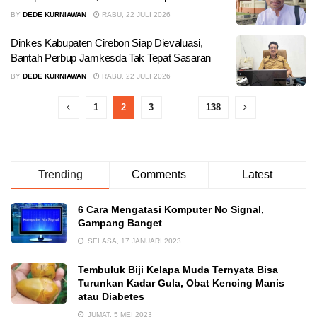
BY
DEDE KURNIAWAN
RABU, 22 JULI 2026
Dinkes Kabupaten Cirebon Siap Dievaluasi,
Bantah Perbup Jamkesda Tak Tepat Sasaran
BY
DEDE KURNIAWAN
RABU, 22 JULI 2026
1
2
3
…
138
Trending
Comments
Latest
6 Cara Mengatasi Komputer No Signal,
Gampang Banget
SELASA, 17 JANUARI 2023
Tembuluk Biji Kelapa Muda Ternyata Bisa
Turunkan Kadar Gula, Obat Kencing Manis
atau Diabetes
JUMAT, 5 MEI 2023