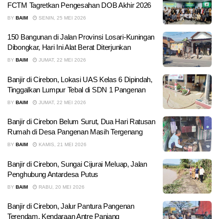
FCTM Tagretkan Pengesahan DOB Akhir 2026
BY
BAIM
SENIN, 25 MEI 2026
150 Bangunan di Jalan Provinsi Losari-Kuningan
Dibongkar, Hari Ini Alat Berat Diterjunkan
BY
BAIM
JUMAT, 22 MEI 2026
Banjir di Cirebon, Lokasi UAS Kelas 6 Dipindah,
Tinggalkan Lumpur Tebal di SDN 1 Pangenan
BY
BAIM
JUMAT, 22 MEI 2026
Banjir di Cirebon Belum Surut, Dua Hari Ratusan
Rumah di Desa Pangenan Masih Tergenang
BY
BAIM
KAMIS, 21 MEI 2026
Banjir di Cirebon, Sungai Cijurai Meluap, Jalan
Penghubung Antardesa Putus
BY
BAIM
RABU, 20 MEI 2026
Banjir di Cirebon, Jalur Pantura Pangenan
Terendam, Kendaraan Antre Panjang