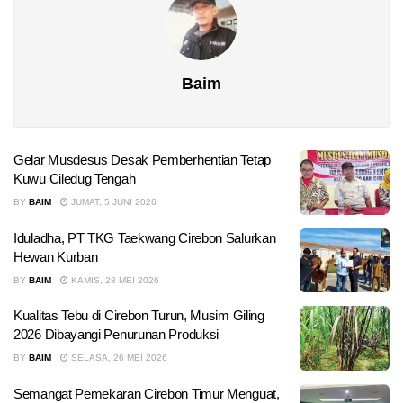
Baim
Gelar Musdesus Desak Pemberhentian Tetap
Kuwu Ciledug Tengah
BY
BAIM
JUMAT, 5 JUNI 2026
Iduladha, PT TKG Taekwang Cirebon Salurkan
Hewan Kurban
BY
BAIM
KAMIS, 28 MEI 2026
Kualitas Tebu di Cirebon Turun, Musim Giling
2026 Dibayangi Penurunan Produksi
BY
BAIM
SELASA, 26 MEI 2026
Semangat Pemekaran Cirebon Timur Menguat,