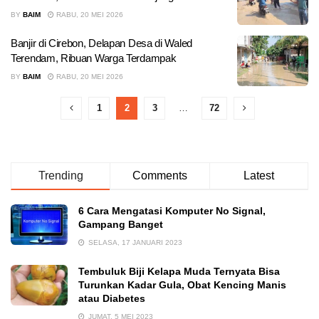
BY
BAIM
RABU, 20 MEI 2026
Banjir di Cirebon, Delapan Desa di Waled
Terendam, Ribuan Warga Terdampak
BY
BAIM
RABU, 20 MEI 2026
1
2
3
…
72
Trending
Comments
Latest
6 Cara Mengatasi Komputer No Signal,
Gampang Banget
SELASA, 17 JANUARI 2023
Tembuluk Biji Kelapa Muda Ternyata Bisa
Turunkan Kadar Gula, Obat Kencing Manis
atau Diabetes
JUMAT, 5 MEI 2023