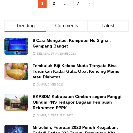
1
2
…
7
Trending
Comments
Latest
6 Cara Mengatasi Komputer No Signal,
Gampang Banget
SELASA, 17 JANUARI 2023
Tembuluk Biji Kelapa Muda Ternyata Bisa
Turunkan Kadar Gula, Obat Kencing Manis
atau Diabetes
JUMAT, 5 MEI 2023
BKPSDM Kabupaten Cirebon segera Panggil
Oknum PNS Terlapor Dugaan Penipuan
Rekrutmen PPPK
JUMAT, 6 FEBRUARI 2026
Miraclein, Februari 2023 Penuh Keajaiban,