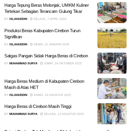
Harga Tepung Beras Melonjak, UMKM Kuliner
Tertekan Sebagian Terancam Gulung Tikar
BY
ISLAHUDDIN
SELASA, 7 APRIL 2026
Produksi Beras Kabupaten Cirebon Turun
Signifikan
BY
ISLAHUDDIN
SENIN, 12 JANUARI 2026
Satgas Pangan Sidak Harga Beras di Cirebon
BY
MUHAMMAD SURYA
JUMAT, 24 OKTOBER 2025
Harga Beras Medium di Kabupaten Cirebon
Masih di Atas HET
BY
ISLAHUDDIN
KAMIS, 14 AGUSTUS 2025
Harga Beras di Cirebon Masih Tinggi
BY
MUHAMMAD SURYA
SELASA, 12 AGUSTUS 2025