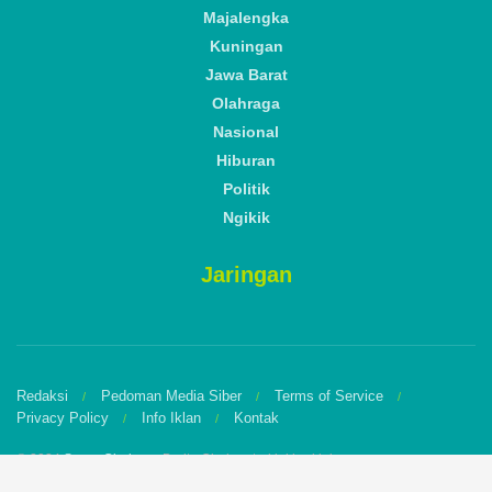
Majalengka
Kuningan
Jawa Barat
Olahraga
Nasional
Hiburan
Politik
Ngikik
Jaringan
Redaksi
Pedoman Media Siber
Terms of Service
Privacy Policy
Info Iklan
Kontak
© 2024
Suara Cirebon
- Berita Cirebon terkini hari ini.