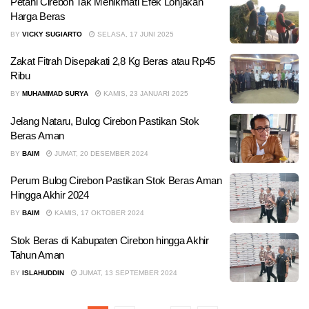
Petani Cirebon Tak Menikmati Efek Lonjakan
Harga Beras
BY
VICKY SUGIARTO
SELASA, 17 JUNI 2025
Zakat Fitrah Disepakati 2,8 Kg Beras atau Rp45
Ribu
BY
MUHAMMAD SURYA
KAMIS, 23 JANUARI 2025
Jelang Nataru, Bulog Cirebon Pastikan Stok
Beras Aman
BY
BAIM
JUMAT, 20 DESEMBER 2024
Perum Bulog Cirebon Pastikan Stok Beras Aman
Hingga Akhir 2024
BY
BAIM
KAMIS, 17 OKTOBER 2024
Stok Beras di Kabupaten Cirebon hingga Akhir
Tahun Aman
BY
ISLAHUDDIN
JUMAT, 13 SEPTEMBER 2024