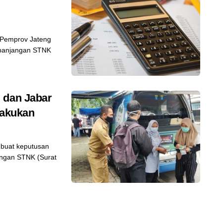
 Pemprov Jateng
rpanjangan STNK
 dan Jabar
lakukan
buat keputusan
angan STNK (Surat