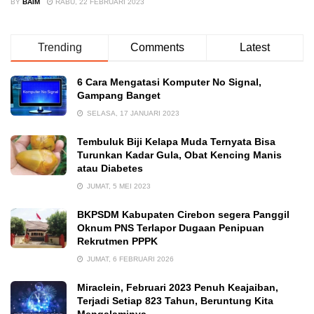
BY
BAIM
RABU, 22 FEBRUARI 2023
Trending
Comments
Latest
6 Cara Mengatasi Komputer No Signal,
Gampang Banget
SELASA, 17 JANUARI 2023
Tembuluk Biji Kelapa Muda Ternyata Bisa
Turunkan Kadar Gula, Obat Kencing Manis
atau Diabetes
JUMAT, 5 MEI 2023
BKPSDM Kabupaten Cirebon segera Panggil
Oknum PNS Terlapor Dugaan Penipuan
Rekrutmen PPPK
JUMAT, 6 FEBRUARI 2026
Miraclein, Februari 2023 Penuh Keajaiban,
Terjadi Setiap 823 Tahun, Beruntung Kita
Mengalaminya