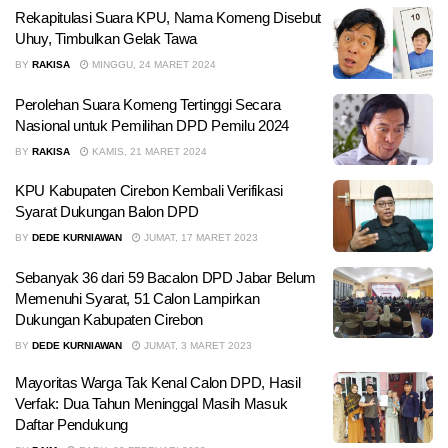
Rekapitulasi Suara KPU, Nama Komeng Disebut
Uhuy, Timbulkan Gelak Tawa
BY
RAKISA
MINGGU, 24 MARET 2024
Perolehan Suara Komeng Tertinggi Secara
Nasional untuk Pemilihan DPD Pemilu 2024
BY
RAKISA
KAMIS, 21 MARET 2024
KPU Kabupaten Cirebon Kembali Verifikasi
Syarat Dukungan Balon DPD
BY
DEDE KURNIAWAN
JUMAT, 17 MARET 2023
Sebanyak 36 dari 59 Bacalon DPD Jabar Belum
Memenuhi Syarat, 51 Calon Lampirkan
Dukungan Kabupaten Cirebon
BY
DEDE KURNIAWAN
JUMAT, 3 MARET 2023
Mayoritas Warga Tak Kenal Calon DPD, Hasil
Verfak: Dua Tahun Meninggal Masih Masuk
Daftar Pendukung