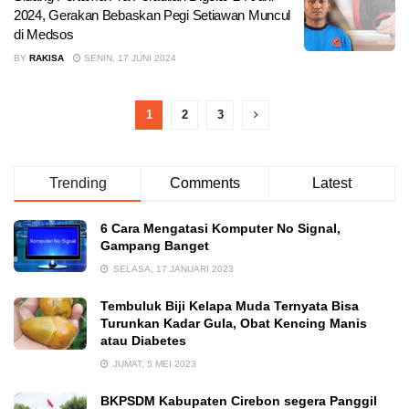
2024, Gerakan Bebaskan Pegi Setiawan Muncul
di Medsos
BY
RAKISA
SENIN, 17 JUNI 2024
1
2
3
Trending
Comments
Latest
6 Cara Mengatasi Komputer No Signal,
Gampang Banget
SELASA, 17 JANUARI 2023
Tembuluk Biji Kelapa Muda Ternyata Bisa
Turunkan Kadar Gula, Obat Kencing Manis
atau Diabetes
JUMAT, 5 MEI 2023
BKPSDM Kabupaten Cirebon segera Panggil