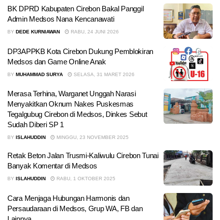
BK DPRD Kabupaten Cirebon Bakal Panggil
Admin Medsos Nana Kencanawati
BY
DEDE KURNIAWAN
RABU, 24 JUNI 2026
DP3APPKB Kota Cirebon Dukung Pemblokiran
Medsos dan Game Online Anak
BY
MUHAMMAD SURYA
SELASA, 31 MARET 2026
Merasa Terhina, Warganet Unggah Narasi
Menyakitkan Oknum Nakes Puskesmas
Tegalgubug Cirebon di Medsos, Dinkes Sebut
Sudah Diberi SP 1
BY
ISLAHUDDIN
MINGGU, 23 NOVEMBER 2025
Retak Beton Jalan Trusmi-Kaliwulu Cirebon Tunai
Banyak Komentar di Medsos
BY
ISLAHUDDIN
RABU, 1 OKTOBER 2025
Cara Menjaga Hubungan Harmonis dan
Persaudaraan di Medsos, Grup WA, FB dan
Lainnya