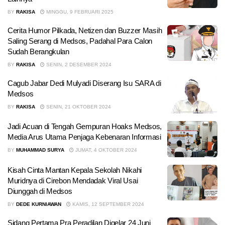
BY
RAKISA
MINGGU, 9 FEBRUARI 2025
Cerita Humor Pilkada, Netizen dan Buzzer Masih
Saling Serang di Medsos, Padahal Para Calon
Sudah Berangkulan
BY
RAKISA
SENIN, 2 DESEMBER 2024
Cagub Jabar Dedi Mulyadi Diserang Isu SARA di
Medsos
BY
RAKISA
SENIN, 21 OKTOBER 2024
Jadi Acuan di Tengah Gempuran Hoaks Medsos,
Media Arus Utama Penjaga Kebenaran Informasi
BY
MUHAMMAD SURYA
JUMAT, 4 OKTOBER 2024
Kisah Cinta Mantan Kepala Sekolah Nikahi
Muridnya di Cirebon Mendadak Viral Usai
Diunggah di Medsos
BY
DEDE KURNIAWAN
KAMIS, 12 SEPTEMBER 2024
Sidang Pertama Pra Peradilan Digelar 24 Juni