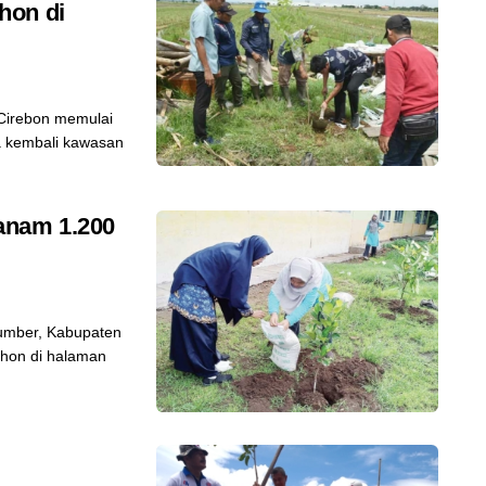
hon di
Cirebon memulai
a kembali kawasan
anam 1.200
umber, Kabupaten
hon di halaman