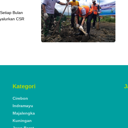
Setiap Bulan
yalurkan CSR
Kategori
J
Cirebon
Indramayu
Majalengka
Kuningan
Jawa Barat