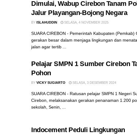
Dimulai, Wabup Cirebon Tanam Po
Jalur Playangan-Bojong Negara
BY
ISLAHUDDIN
SELASA, 4 NOVEMBER 2025
SUARA CIREBON - ‎Pemerintah Kabupaten (Pemkab) 
gerakan besar dalam menjaga lingkungan dan menat
jalan agar tertib ...
Pelajar SMPN 1 Sumber Cirebon T
Pohon
BY
VICKY SUGIARTO
SELASA, 3 DESEMBER 2024
SUARA CIREBON - Ratusan pelajar SMPN 1 Negeri S
Cirebon, melaksanakan gerakan penanaman 1.200 po
sekolah, Senin, ...
Indocement Peduli Lingkungan