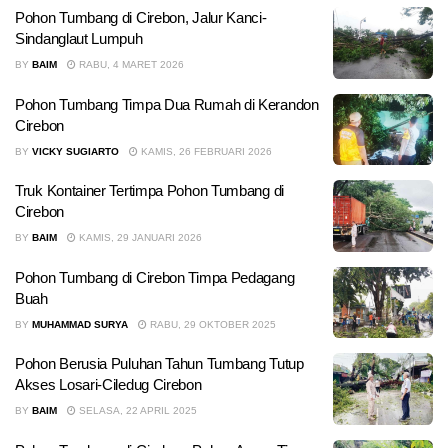
Pohon Tumbang di Cirebon, Jalur Kanci-
Sindanglaut Lumpuh
BY
BAIM
RABU, 4 MARET 2026
Pohon Tumbang Timpa Dua Rumah di Kerandon
Cirebon
BY
VICKY SUGIARTO
KAMIS, 26 FEBRUARI 2026
Truk Kontainer Tertimpa Pohon Tumbang di
Cirebon
BY
BAIM
KAMIS, 29 JANUARI 2026
Pohon Tumbang di Cirebon Timpa Pedagang
Buah
BY
MUHAMMAD SURYA
RABU, 29 OKTOBER 2025
Pohon Berusia Puluhan Tahun Tumbang Tutup
Akses Losari-Ciledug Cirebon
BY
BAIM
SELASA, 22 APRIL 2025