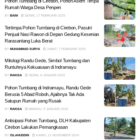
Pohon Tumbang di Cirebon, Pohon Asem Timpa
Rumah Warga Desa Penpen
BY
BAIM
SENIN, 17 FEBRUARI 2025
Tertimpa Pohon Tumbang di Cirebon, Pasutri
Penjual Nasi Rawon di Depan Gedung Kesenian
Rarasantang Luka Berat
BY
MUHAMMAD SURYA
JUMAT, 7 FEBRUARI 2025
Mitologi Randu Gede, Simbol Tumbang dan
Runtuhnya Kekuasaan di Indramayu
BY
RAKISA
SENIN, 6 JANUARI 2025
Pohon Tumbang di Indramayu, Randu Gede
Berusia 5 Abad Roboh, Ajaibnya Tak Ada
Satupun Rumah yang Rusak
BY
RAKISA
MINGGU, 5 JANUARI 2025
Antisipasi Pohon Tumbang, DLH Kabupaten
Cirebon Lakukan Pemangkasan
BY
ISLAHUDDIN
KAMIS, 21 NOVEMBER 2024