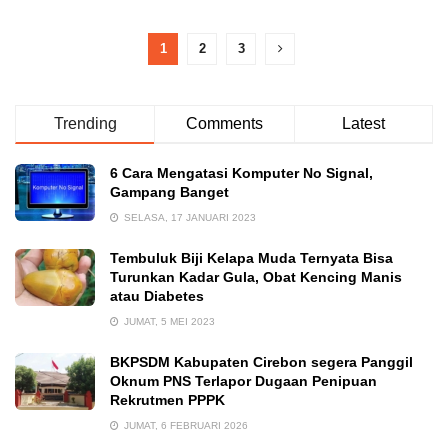
1
2
3
Trending
Comments
Latest
6 Cara Mengatasi Komputer No Signal,
Gampang Banget
SELASA, 17 JANUARI 2023
Tembuluk Biji Kelapa Muda Ternyata Bisa
Turunkan Kadar Gula, Obat Kencing Manis
atau Diabetes
JUMAT, 5 MEI 2023
BKPSDM Kabupaten Cirebon segera Panggil
Oknum PNS Terlapor Dugaan Penipuan
Rekrutmen PPPK
JUMAT, 6 FEBRUARI 2026