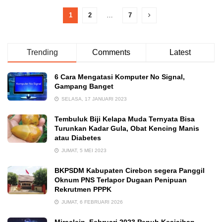
1
2
…
7
Trending
Comments
Latest
6 Cara Mengatasi Komputer No Signal,
Gampang Banget
SELASA, 17 JANUARI 2023
Tembuluk Biji Kelapa Muda Ternyata Bisa
Turunkan Kadar Gula, Obat Kencing Manis
atau Diabetes
JUMAT, 5 MEI 2023
BKPSDM Kabupaten Cirebon segera Panggil
Oknum PNS Terlapor Dugaan Penipuan
Rekrutmen PPPK
JUMAT, 6 FEBRUARI 2026
Miraclein, Februari 2023 Penuh Keajaiban,