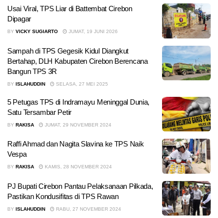
Usai Viral, TPS Liar di Battembat Cirebon
Dipagar
BY
VICKY SUGIARTO
JUMAT, 19 JUNI 2026
Sampah di TPS Gegesik Kidul Diangkut
Bertahap, DLH Kabupaten Cirebon Berencana
Bangun TPS 3R
BY
ISLAHUDDIN
SELASA, 27 MEI 2025
5 Petugas TPS di Indramayu Meninggal Dunia,
Satu Tersambar Petir
BY
RAKISA
JUMAT, 29 NOVEMBER 2024
Raffi Ahmad dan Nagita Slavina ke TPS Naik
Vespa
BY
RAKISA
KAMIS, 28 NOVEMBER 2024
PJ Bupati Cirebon Pantau Pelaksanaan Pilkada,
Pastikan Kondusifitas di TPS Rawan
BY
ISLAHUDDIN
RABU, 27 NOVEMBER 2024