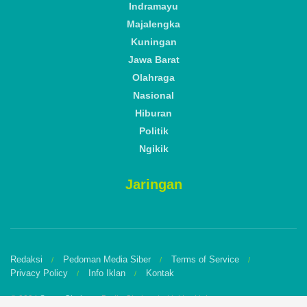
Indramayu
Majalengka
Kuningan
Jawa Barat
Olahraga
Nasional
Hiburan
Politik
Ngikik
Jaringan
Redaksi
Pedoman Media Siber
Terms of Service
Privacy Policy
Info Iklan
Kontak
© 2024
Suara Cirebon
- Berita Cirebon terkini hari ini.