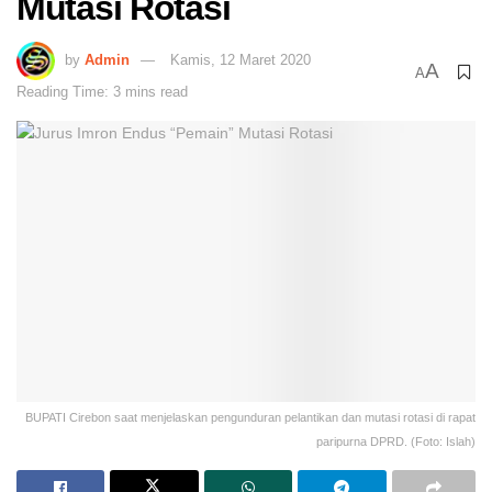
Mutasi Rotasi
by
Admin
Kamis, 12 Maret 2020
A
A
Reading Time: 3 mins read
BUPATI Cirebon saat menjelaskan pengunduran pelantikan dan mutasi rotasi di rapat
paripurna DPRD. (Foto: Islah)