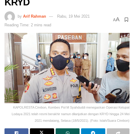
KRYD
by
Arif Rahman
Rabu, 19 Mei 2021
A
A
Reading Time: 2 mins read
KAPOLRESTA Cirebon, Kombes Pol M Syahduddi menegaskan Operasi Ketupat
Lodaya 2021 telah resmi berakhir namun dilanjutkan dengan KRYD hingga 24 Mei
2021 mendatang, Selasa (18/5/2021). (Foto: Islah/Suara Cirebon)