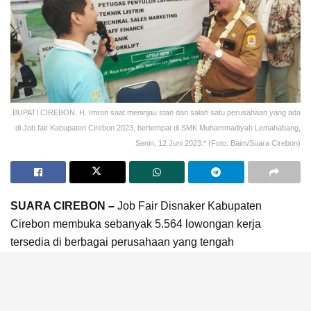
BUPATI CIREBON, H. Imron saat meninjau stan dari salah satu perusahaan yang ada
di Job fair Kabupaten Cirebon 2023, bertempat di SMK Muhammadiyah Lemahabang,
Senin, 12 Juni 2023.* (Foto: Baim/Suara Cirebon)
SUARA CIREBON –
Job Fair Disnaker Kabupaten
Cirebon membuka sebanyak 5.564 lowongan kerja
tersedia di berbagai perusahaan yang tengah
membutuhkan karyawan baru di berbagai sektor dan
bidang usaha.
Job Fair untuk ribuan lowongan kerja tersebut digelar di