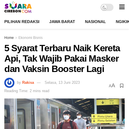
PILIHAN REDAKSI
JAWA BARAT
NASIONAL
NGIKI
Home
Ekonomi Bisnis
5 Syarat Terbaru Naik Kereta
Api, Tak Wajib Pakai Masker
dan Vaksin Booster Lagi
by
Rakisa
Selasa, 13 Juni 2023
A
A
Reading Time: 2 mins read