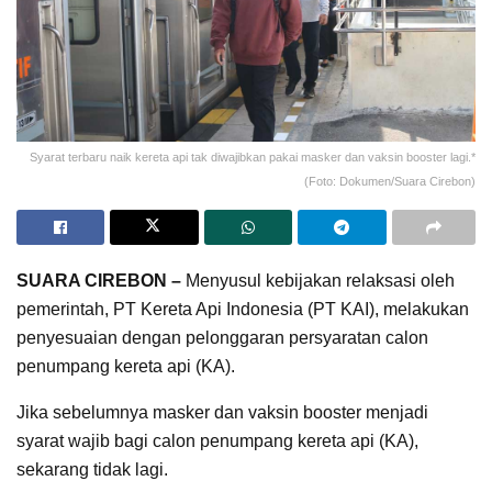
Syarat terbaru naik kereta api tak diwajibkan pakai masker dan vaksin booster lagi.*
(Foto: Dokumen/Suara Cirebon)
SUARA CIREBON –
Menyusul kebijakan relaksasi oleh
pemerintah, PT Kereta Api Indonesia (PT KAI), melakukan
penyesuaian dengan pelonggaran persyaratan calon
penumpang kereta api (KA).
Jika sebelumnya masker dan vaksin booster menjadi
syarat wajib bagi calon penumpang kereta api (KA),
sekarang tidak lagi.