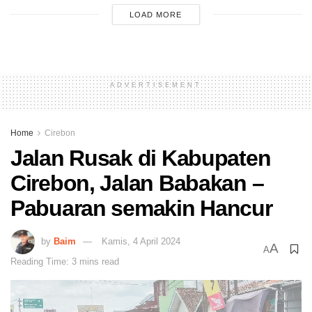
LOAD MORE
ADVERTISEMENT
Home
Cirebon
Jalan Rusak di Kabupaten
Cirebon, Jalan Babakan –
Pabuaran semakin Hancur
by
Baim
Kamis, 4 April 2024
A
A
Reading Time: 3 mins read