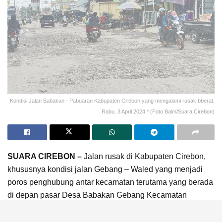
Kondisi Jalan Babakan - Pabuaran Kabupaten Cirebon yang mengalami rusak bberat,
Rabu, 3 April 2024.* (Foto Baim/Suara Cirebon)
SUARA CIREBON –
Jalan rusak di Kabupaten Cirebon,
khususnya kondisi jalan Gebang – Waled yang menjadi
poros penghubung antar kecamatan terutama yang berada
di depan pasar Desa Babakan Gebang Kecamatan
Gebang Kabupaten Cirebon, semakin hancur, karena
sudah lama rusak, namun, tak kunjung ada perbaikan