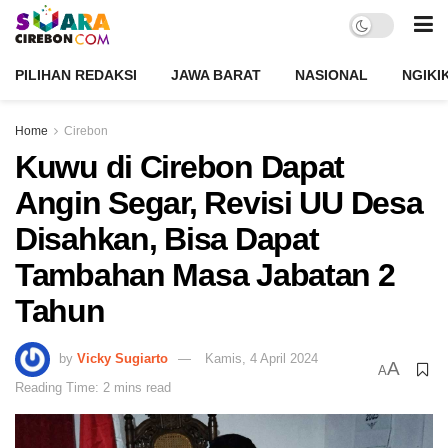
PILIHAN REDAKSI
JAWA BARAT
NASIONAL
NGIKI
Home
Cirebon
Kuwu di Cirebon Dapat
Angin Segar, Revisi UU Desa
Disahkan, Bisa Dapat
Tambahan Masa Jabatan 2
Tahun
by
Vicky Sugiarto
Kamis, 4 April 2024
A
A
Reading Time: 2 mins read