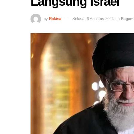
Langsung Israel
by
Rakisa
Selasa, 6 Agustus 2024
in
Ragam