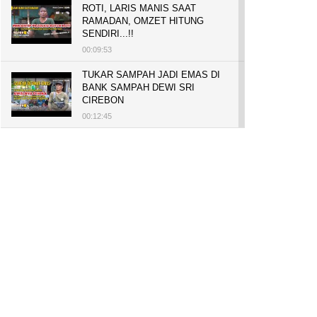
ROTI, LARIS MANIS SAAT
RAMADAN, OMZET HITUNG
SENDIRI...!!
00:09:53
TUKAR SAMPAH JADI EMAS DI
BANK SAMPAH DEWI SRI
CIREBON
00:12:45
PELUANG USAHA, BUKA TOKO
BAKO TINGWEK, MODAL AWAL
700 RIBU, BISA BELI RUMAH
700 JUTA DAN UMROH
00:14:51
Tanam Mangrove untuk Cegah
Abrasi, Penghasilan Meningkat
hingga Rp.1 Milar dan Jadi Desa
Wisata
00:08:44
HASILKAN PUNDI-PUNDI
RUPIAH, NIAT AWAL