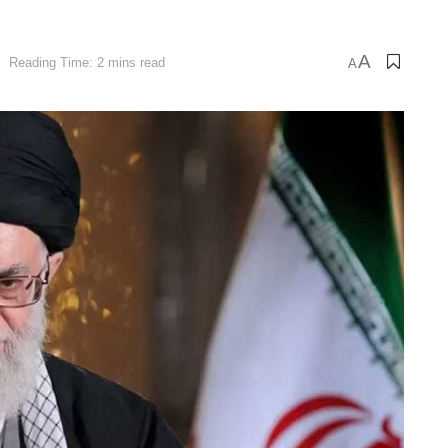
A
Reading Time: 2 mins read
A