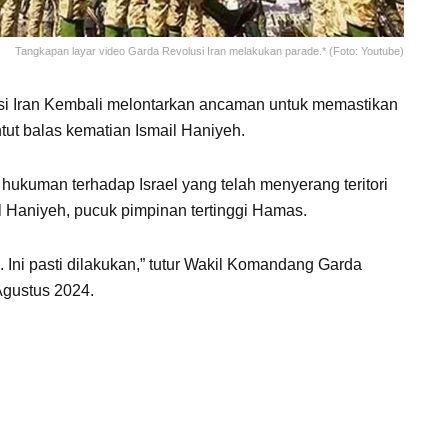
Tangkapan layar video Garda Revolusi Iran melakukan parade.* (Foto: Youtube)
i Iran Kembali melontarkan ancaman untuk memastikan
ut balas kematian Ismail Haniyeh.
 hukuman terhadap Israel yang telah menyerang teritori
 Haniyeh, pucuk pimpinan tertinggi Hamas.
 Ini pasti dilakukan,” tutur Wakil Komandang Garda
 Agustus 2024.