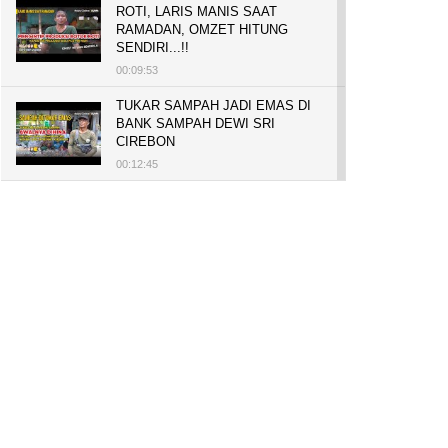
ROTI, LARIS MANIS SAAT
RAMADAN, OMZET HITUNG
SENDIRI...!!
00:09:53
TUKAR SAMPAH JADI EMAS DI
BANK SAMPAH DEWI SRI
CIREBON
00:12:45
PELUANG USAHA, BUKA TOKO
BAKO TINGWEK, MODAL AWAL
700 RIBU, BISA BELI RUMAH
700 JUTA DAN UMROH
00:14:51
Tanam Mangrove untuk Cegah
Abrasi, Penghasilan Meningkat
hingga Rp.1 Milar dan Jadi Desa
Wisata
00:08:44
HASILKAN PUNDI-PUNDI
RUPIAH, NIAT AWAL