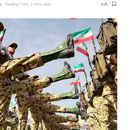
A
m
Reading Time: 2 mins read
A