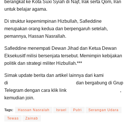
berangkat ke Kota Suxi Syiah di Najf, Irak serta Qom, Iran
untuk belajar agama.
Di struktur kepemimpinan Hizbullah, Safieddine
merupakan orang kedua dan berpengaruh setelah,
pemannya, Hassan Nasrallah.
Safieddine menempati Dewan Jihad dan Ketua Dewan
Eksekusitf milisi bersenjata tersebut. Memimpin kebijakan
politik dan strategi militer Hizbullah.***
Simak update berita dan artikel lainnya dari kami
di
Google News Suara Cirebon
dan bergabung di Grup
Telegram dengan cara klik link
Suara Cirebon Update
,
kemudian join.
Tags:
Hassan Nasralah
Israel
Putri
Serangan Udara
Tewas
Zainab