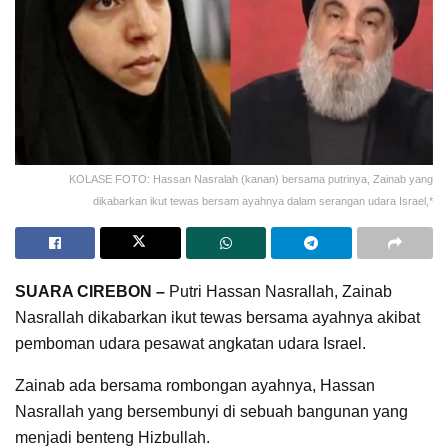
KOLASE FOTO: Hassan Nasralah (kanan) bersama putrinya, Zainab yang
dikabarkan ikut tewas bersam ayahnya dalam serangan udara Israel,*
SUARA CIREBON –
Putri Hassan Nasrallah, Zainab
Nasrallah dikabarkan ikut tewas bersama ayahnya akibat
pemboman udara pesawat angkatan udara Israel.
Zainab ada bersama rombongan ayahnya, Hassan
Nasrallah yang bersembunyi di sebuah bangunan yang
menjadi benteng Hizbullah.