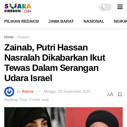
PILIHAN REDAKSI
JAWA BARAT
NASIONAL
NGIKI
Home
Ragam
Zainab, Putri Hassan
Nasralah Dikabarkan Ikut
Tewas Dalam Serangan
Udara Israel
by
Rakisa
Minggu, 29 September 2024
A
A
Reading Time: 3 mins read