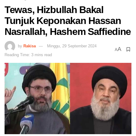
Tewas, Hizbullah Bakal
Tunjuk Keponakan Hassan
Nasrallah, Hashem Saffiedine
by
Rakisa
Minggu, 29 September 2024
A
A
Reading Time: 3 mins read