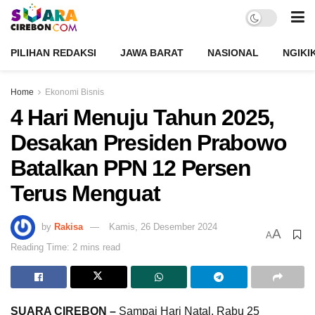
PILIHAN REDAKSI
JAWA BARAT
NASIONAL
NGIKI
Home
Ekonomi Bisnis
4 Hari Menuju Tahun 2025,
Desakan Presiden Prabowo
Batalkan PPN 12 Persen
Terus Menguat
by
Rakisa
Kamis, 26 Desember 2024
A
A
Reading Time: 2 mins read
SUARA CIREBON –
Sampai Hari Natal, Rabu 25