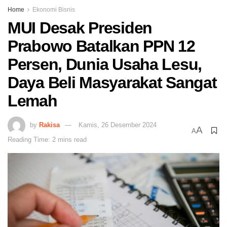
Home
Ekonomi Bisnis
MUI Desak Presiden
Prabowo Batalkan PPN 12
Persen, Dunia Usaha Lesu,
Daya Beli Masyarakat Sangat
Lemah
by
Rakisa
Kamis, 26 Desember 2024
A
A
Reading Time: 2 mins read