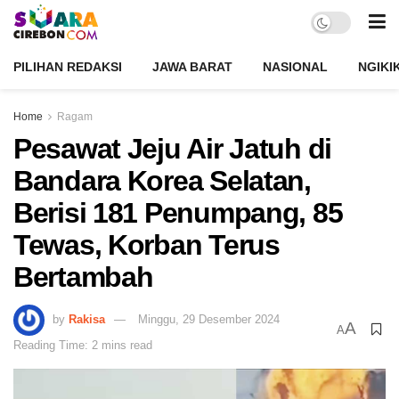
PILIHAN REDAKSI
JAWA BARAT
NASIONAL
NGIKI
Home
Ragam
Pesawat Jeju Air Jatuh di
Bandara Korea Selatan,
Berisi 181 Penumpang, 85
Tewas, Korban Terus
Bertambah
by
Rakisa
Minggu, 29 Desember 2024
A
A
Reading Time: 2 mins read