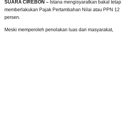
SUARA CIREBON –
Istana mengisyaratkan bakal tetap
memberlakukan Pajak Pertambahan Nilai atau PPN 12
persen.
Meski memperoleh penolakan luas dari masyarakat,
termasuk mahasiswa, Istana memberi sinyal keukeuh.
Bahkan mengklaim bahwa hasil pajak dikembalikan ke
rakyat dalam berbagai bentuk.
Sikap keukeuh Istana disampaikan Kepala Kantor
Komunikasi Kepresidenan (PCO) RI, Hasan Nasbi.