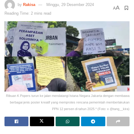
by
Rakisa
Minggu, 29 Desember 2024
A
A
Reading Time: 2 mins read
Ribuan K Popers turun ke jalan mendatangi Istana Negara Jakarta dengan membawa
berbagai jenis poster kreatif yang memprotes rencana pemerintah memberlakukan
PPN 12 persen di tahun 2025.* (Foto: x @tang__kira)