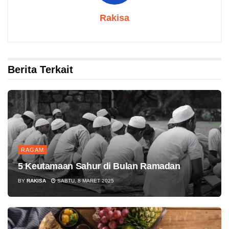
Rakisa
Berita Terkait
RAGAM
5 Keutamaan Sahur di Bulan Ramadan
BY
RAKISA
SABTU, 8 MARET 2025