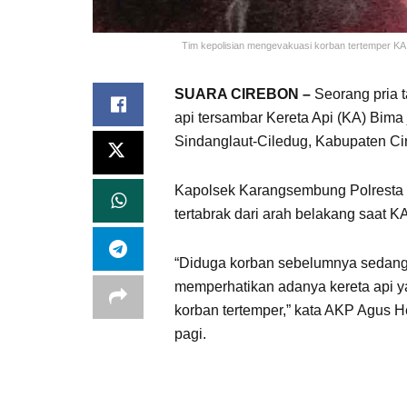
Tim kepolisian mengevakuasi korban tertemper KA B
SUARA CIREBON –
Seorang pria t
api tersambar Kereta Api (KA) Bima
Sindanglaut-Ciledug, Kabupaten Ci
Kapolsek Karangsembung Polresta
tertabrak dari arah belakang saat K
“Diduga korban sebelumnya sedang be
memperhatikan adanya kereta api y
korban tertemper,” kata AKP Agus 
pagi.