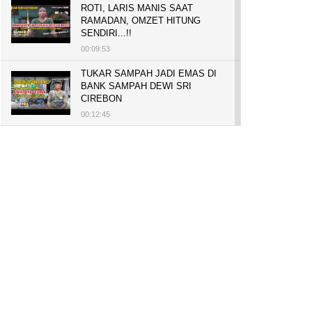
ROTI, LARIS MANIS SAAT
RAMADAN, OMZET HITUNG
SENDIRI...!!
00:09:53
TUKAR SAMPAH JADI EMAS DI
BANK SAMPAH DEWI SRI
CIREBON
00:12:45
PELUANG USAHA, BUKA TOKO
BAKO TINGWEK, MODAL AWAL
700 RIBU, BISA BELI RUMAH
700 JUTA DAN UMROH
00:14:51
Tanam Mangrove untuk Cegah
Abrasi, Penghasilan Meningkat
hingga Rp.1 Milar dan Jadi Desa
Wisata
00:08:44
HASILKAN PUNDI-PUNDI
RUPIAH, NIAT AWAL