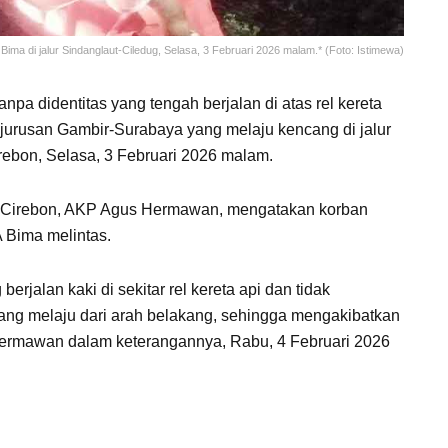
ima di jalur Sindanglaut-Ciledug, Selasa, 3 Februari 2026 malam.* (Foto: Istimewa)
anpa didentitas yang tengah berjalan di atas rel kereta
 jurusan Gambir-Surabaya yang melaju kencang di jalur
rebon, Selasa, 3 Februari 2026 malam.
 Cirebon, AKP Agus Hermawan, mengatakan korban
A Bima melintas.
rjalan kaki di sekitar rel kereta api dan tidak
ang melaju dari arah belakang, sehingga mengakibatkan
Hermawan dalam keterangannya, Rabu, 4 Februari 2026