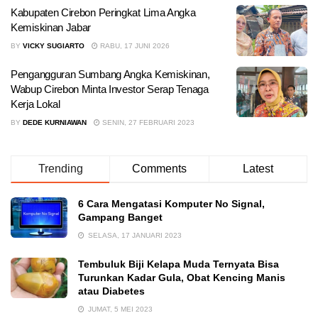
Kabupaten Cirebon Peringkat Lima Angka
Kemiskinan Jabar
BY
VICKY SUGIARTO
RABU, 17 JUNI 2026
Pengangguran Sumbang Angka Kemiskinan,
Wabup Cirebon Minta Investor Serap Tenaga
Kerja Lokal
BY
DEDE KURNIAWAN
SENIN, 27 FEBRUARI 2023
Trending
Comments
Latest
6 Cara Mengatasi Komputer No Signal,
Gampang Banget
SELASA, 17 JANUARI 2023
Tembuluk Biji Kelapa Muda Ternyata Bisa
Turunkan Kadar Gula, Obat Kencing Manis
atau Diabetes
JUMAT, 5 MEI 2023