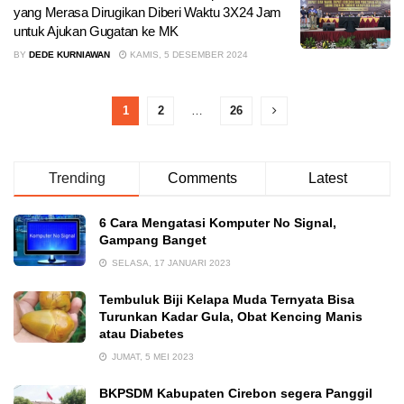
yang Merasa Dirugikan Diberi Waktu 3X24 Jam
untuk Ajukan Gugatan ke MK
BY
DEDE KURNIAWAN
KAMIS, 5 DESEMBER 2024
1
2
…
26
Trending
Comments
Latest
6 Cara Mengatasi Komputer No Signal,
Gampang Banget
SELASA, 17 JANUARI 2023
Tembuluk Biji Kelapa Muda Ternyata Bisa
Turunkan Kadar Gula, Obat Kencing Manis
atau Diabetes
JUMAT, 5 MEI 2023
BKPSDM Kabupaten Cirebon segera Panggil