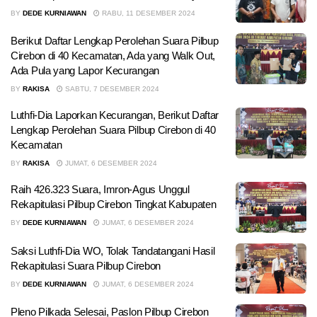
BY
DEDE KURNIAWAN
RABU, 11 DESEMBER 2024
Berikut Daftar Lengkap Perolehan Suara Pilbup
Cirebon di 40 Kecamatan, Ada yang Walk Out,
Ada Pula yang Lapor Kecurangan
BY
RAKISA
SABTU, 7 DESEMBER 2024
Luthfi-Dia Laporkan Kecurangan, Berikut Daftar
Lengkap Perolehan Suara Pilbup Cirebon di 40
Kecamatan
BY
RAKISA
JUMAT, 6 DESEMBER 2024
Raih 426.323 Suara, Imron-Agus Unggul
Rekapitulasi Pilbup Cirebon Tingkat Kabupaten
BY
DEDE KURNIAWAN
JUMAT, 6 DESEMBER 2024
Saksi Luthfi-Dia WO, Tolak Tandatangani Hasil
Rekapitulasi Suara Pilbup Cirebon
BY
DEDE KURNIAWAN
JUMAT, 6 DESEMBER 2024
Pleno Pilkada Selesai, Paslon Pilbup Cirebon