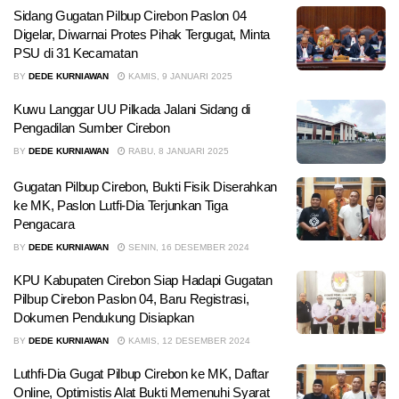
Sidang Gugatan Pilbup Cirebon Paslon 04
Digelar, Diwarnai Protes Pihak Tergugat, Minta
PSU di 31 Kecamatan
BY
DEDE KURNIAWAN
KAMIS, 9 JANUARI 2025
Kuwu Langgar UU Pilkada Jalani Sidang di
Pengadilan Sumber Cirebon
BY
DEDE KURNIAWAN
RABU, 8 JANUARI 2025
Gugatan Pilbup Cirebon, Bukti Fisik Diserahkan
ke MK, Paslon Lutfi-Dia Terjunkan Tiga
Pengacara
BY
DEDE KURNIAWAN
SENIN, 16 DESEMBER 2024
KPU Kabupaten Cirebon Siap Hadapi Gugatan
Pilbup Cirebon Paslon 04, Baru Registrasi,
Dokumen Pendukung Disiapkan
BY
DEDE KURNIAWAN
KAMIS, 12 DESEMBER 2024
Luthfi-Dia Gugat Pilbup Cirebon ke MK, Daftar
Online, Optimistis Alat Bukti Memenuhi Syarat