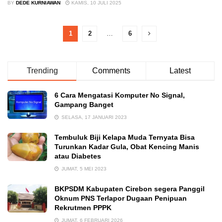
BY
DEDE KURNIAWAN
KAMIS, 10 JULI 2025
1
2
…
6
Trending
Comments
Latest
6 Cara Mengatasi Komputer No Signal,
Gampang Banget
SELASA, 17 JANUARI 2023
Tembuluk Biji Kelapa Muda Ternyata Bisa
Turunkan Kadar Gula, Obat Kencing Manis
atau Diabetes
JUMAT, 5 MEI 2023
BKPSDM Kabupaten Cirebon segera Panggil
Oknum PNS Terlapor Dugaan Penipuan
Rekrutmen PPPK
JUMAT, 6 FEBRUARI 2026