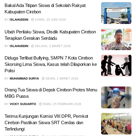
Bakal Ada Titipan Siswa di Sekolah Rakyat
Kabupaten Cirebon
BY
ISLAHUDDIN
KAMIS, 25 JUNI 2026
Ubah Perilaku Siswa, Disdik Kabupaten Cirebon
Terapkan Gerakan Serdadu
BY
ISLAHUDDIN
SELASA, 3 MARET 2026
Diduga Terlibat Bullying, SMPN 7 Kota Cirebon
Skorsing Lima Siswa, Kasus telah Dilaporkan ke
Polisi
BY
MUHAMMAD SURYA
SENIN, 2 MARET 2026
Orang Tua Siswa di Depok Cirebon Protes Menu
MBG Puasa
BY
VICKY SUGIARTO
RABU, 25 FEBRUARI 2026
Terima Kunjungan Komisi VIII DPR, Pemkot
Cirebon Pastikan Siswa SRT Cerdas dan
Terlindungi