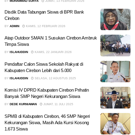
BY
MUHAMMAD SURYA
JUMAT, 13 FEBRUARI 2026
Disdik Data Tabungan Siswa di BPR Bank
Cirebon
BY
ADMIN
KAMIS, 12 FEBRUARI 2026
Atap Outdoor SMAN 1 Susukan Cirebon Ambruk
Timpa Siswa
BY
ISLAHUDDIN
KAMIS, 22 JANUARI 2026
Pendaftar Calon Siswa Sekolah Rakyat di
Kabupaten Cirebon Lebih dari 5.000
BY
ISLAHUDDIN
SELASA, 12 AGUSTUS 2025
Komisi IV DPRD Kabupaten Cirebon Prihatin
Banyak SMP Negeri Kekurangan Siswa
BY
DEDE KURNIAWAN
JUMAT, 11 JULI 2025
SPMB di Kabupaten Cirebon, 46 SMP Negeri
Kekurangan Siswa, Masih Ada Kursi Kosong
1.673 Siswa