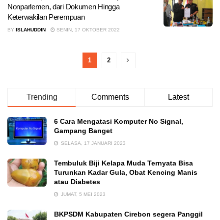
Nonparlemen, dari Dokumen Hingga
Keterwakilan Perempuan
BY
ISLAHUDDIN
SENIN, 17 OKTOBER 2022
1
2
Trending
Comments
Latest
6 Cara Mengatasi Komputer No Signal,
Gampang Banget
SELASA, 17 JANUARI 2023
Tembuluk Biji Kelapa Muda Ternyata Bisa
Turunkan Kadar Gula, Obat Kencing Manis
atau Diabetes
JUMAT, 5 MEI 2023
BKPSDM Kabupaten Cirebon segera Panggil