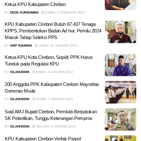
Ketua KPU Kabupaten Cirebon
BY
DEDE KURNIAWAN
KAMIS, 9 FEBRUARI 2023
KPU Kabupaten Cirebon Butuh 67.437 Tenaga
KPPS, Pembentukan Badan Ad hoc Pemilu 2024
Masuk Tahap Seleksi PPS
BY
ARIF RAHMAN
JUMAT, 20 JANUARI 2023
Ketua KPU Kota Cirebon, Sopidi: PPK Harus
Tunduk pada Regulasi KPU
BY
ISLAHUDDIN
KAMIS, 5 JANUARI 2023
200 Anggota PPK Kabupaten Cirebon Mayoritas
Generasi Muda
BY
ISLAHUDDIN
KAMIS, 5 JANUARI 2023
Soal AMJ Bupati Cirebon, Pemkab Berpatokan
SK Pelantikan, Tunggu Keterangan Pemprov
BY
ISLAHUDDIN
SELASA, 3 JANUARI 2023
KPU Kabupaten Cirebon Verfak Parpol