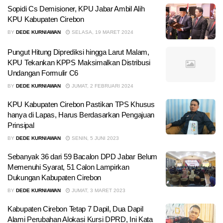
Sopidi Cs Demisioner, KPU Jabar Ambil Alih
KPU Kabupaten Cirebon
BY
DEDE KURNIAWAN
SELASA, 19 MARET 2024
Pungut Hitung Diprediksi hingga Larut Malam,
KPU Tekankan KPPS Maksimalkan Distribusi
Undangan Formulir C6
BY
DEDE KURNIAWAN
JUMAT, 2 FEBRUARI 2024
KPU Kabupaten Cirebon Pastikan TPS Khusus
hanya di Lapas, Harus Berdasarkan Pengajuan
Prinsipal
BY
DEDE KURNIAWAN
SENIN, 5 JUNI 2023
Sebanyak 36 dari 59 Bacalon DPD Jabar Belum
Memenuhi Syarat, 51 Calon Lampirkan
Dukungan Kabupaten Cirebon
BY
DEDE KURNIAWAN
JUMAT, 3 MARET 2023
Kabupaten Cirebon Tetap 7 Dapil, Dua Dapil
Alami Perubahan Alokasi Kursi DPRD, Ini Kata